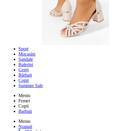
Sport
Mocasini
Sandale
Balerini
Genți
Bărbați
Copii
Summer Sale
Meniu
Femei
Copii
Barbati
Meniu
Noutati