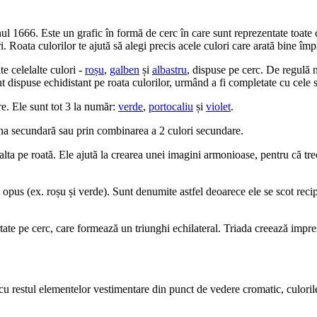
l 1666. Este un grafic în formă de cerc în care sunt reprezentate toate cul
i. Roata culorilor te ajută să alegi precis acele culori care arată bine îm
e celelalte culori -
roșu
,
galben
și
albastru
, dispuse pe cerc. De regulă n
t dispuse echidistant pe roata culorilor, urmând a fi completate cu cele s
e. Ele sunt tot 3 la număr:
verde
,
portocaliu
și
violet
.
na secundară sau prin combinarea a 2 culori secundare.
lta pe roată. Ele ajută la crearea unei imagini armonioase, pentru că trec
opus (ex. roșu și verde). Sunt denumite astfel deoarece ele se scot recip
rtate pe cerc, care formează un triunghi echilateral. Triada creează impr
cu restul elementelor vestimentare din punct de vedere cromatic, culorile 