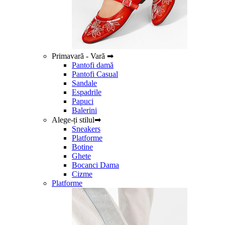
Primavară - Vară ➡
Pantofi damă
Pantofi Casual
Sandale
Espadrile
Papuci
Balerini
Alege-ți stilul➡
Sneakers
Platforme
Botine
Ghete
Bocanci Dama
Cizme
Platforme