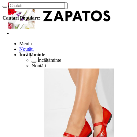
Cautari Populare:
Meniu
Noutăți
Încălțăminte
Încălțăminte
Noutăți