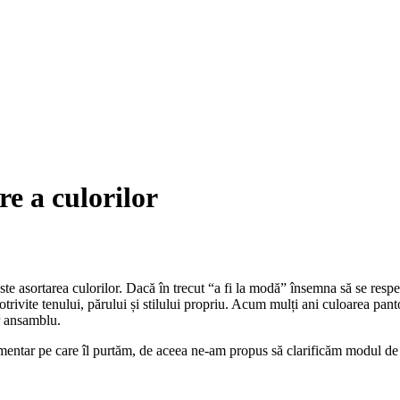
e a culorilor
ste asortarea culorilor. Dacă în trecut “a fi la modă” însemna să se respe
otrivite tenului, părului și stilului propriu. Acum mulți ani culoarea panto
er ansamblu.
entar pe care îl purtăm, de aceea ne-am propus să clarificăm modul de as