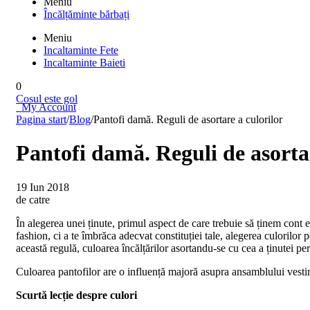
Meniu
Încălțăminte bărbați
Meniu
Incaltaminte Fete
Incaltaminte Baieti
0
Cosul este gol
My Account
Pagina start
/
Blog
/
Pantofi damă. Reguli de asortare a culorilor
Pantofi damă. Reguli de asortar
19 Iun 2018
de catre
În alegerea unei ținute, primul aspect de care trebuie să ținem cont e
fashion, ci a te îmbrăca adecvat constituției tale, alegerea culorilor p
această regulă, culoarea încălțărilor asortandu-se cu cea a ținutei p
Culoarea pantofilor are o influență majoră asupra ansamblului vestim
Scurtă lecție despre culori