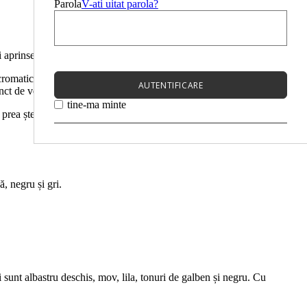
Parola
V-ati uitat parola?
i aprinse.
ocromatic. Cei argintii merg bine cu nuanțe de negru, alb, pastelate
AUTENTIFICARE
unct de vedere cromatic.
tine-ma minte
 prea ștearsă.
ă, negru și gri.
i sunt albastru deschis, mov, lila, tonuri de galben și negru. Cu