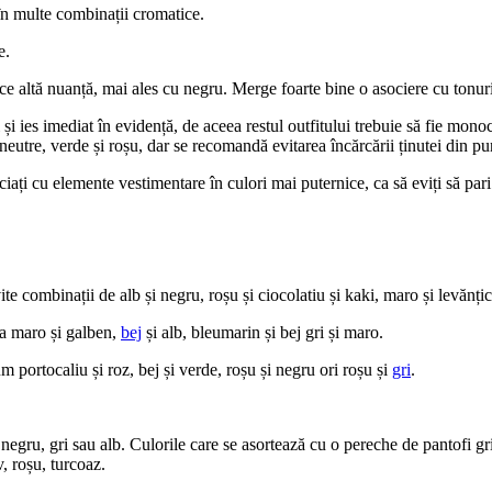
i în multe combinații cromatice.
e.
rice altă nuanță, mai ales cu negru. Merge foarte bine o asociere cu tonur
 și ies imediat în evidență, de aceea restul outfitului trebuie să fie mon
 neutre, verde și roșu, dar se recomandă evitarea încărcării ținutei din p
ciați cu elemente vestimentare în culori mai puternice, ca să eviți să pari
ite combinații de alb și negru, roșu și ciocolatiu și kaki, maro și levănțic
rta maro și galben,
bej
și alb, bleumarin și bej gri și maro.
 portocaliu și roz, bej și verde, roșu și negru ori roșu și
gri
.
i negru, gri sau alb. Culorile care se asortează cu o pereche de pantofi gr
, roșu, turcoaz.