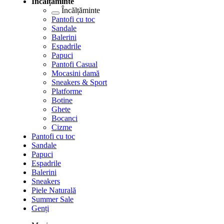
Încălțăminte
Încălțăminte
Pantofi cu toc
Sandale
Balerini
Espadrile
Papuci
Pantofi Casual
Mocasini damă
Sneakers & Sport
Platforme
Botine
Ghete
Bocanci
Cizme
Pantofi cu toc
Sandale
Papuci
Espadrile
Balerini
Sneakers
Piele Naturală
Summer Sale
Genți