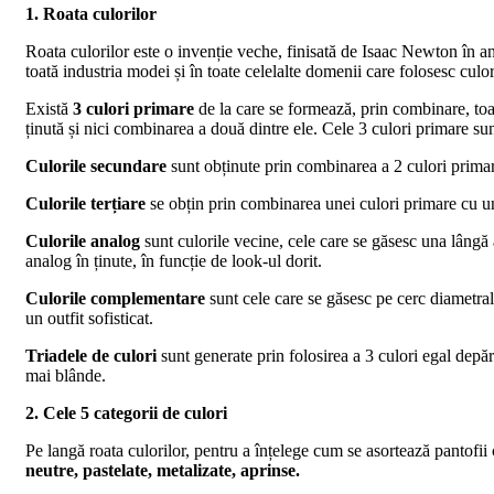
1. Roata culorilor
Roata culorilor este o invenție veche, finisată de Isaac Newton în anu
toată industria modei și în toate celelalte domenii care folosesc culor
Există
3 culori primare
de la care se formează, prin combinare, toat
ținută și nici combinarea a două dintre ele. Cele 3 culori primare sun
Culorile secundare
sunt obținute prin combinarea a 2 culori primar
Culorile terțiare
se obțin prin combinarea unei culori primare cu u
Culorile analog
sunt culorile vecine, cele care se găsesc una lângă a
analog în ținute, în funcție de look-ul dorit.
Culorile complementare
sunt cele care se găsesc pe cerc diametral 
un outfit sofisticat.
Triadele de culori
sunt generate prin folosirea a 3 culori egal depă
mai blânde.
2. Cele 5 categorii de culori
Pe langă roata culorilor, pentru a înțelege cum se asortează pantofii 
neutre, pastelate, metalizate, aprinse.