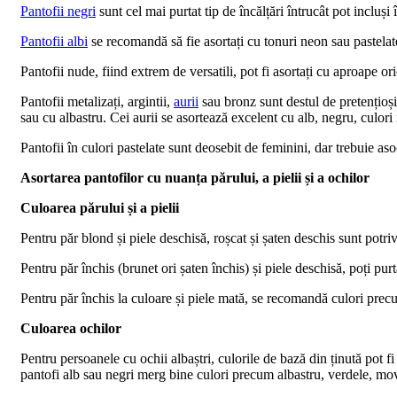
Pantofii negri
sunt cel mai purtat tip de încălțări întrucât pot incluș
Pantofii albi
se recomandă să fie asortați cu tonuri neon sau pastelat
Pantofii nude, fiind extrem de versatili, pot fi asortați cu aproape o
Pantofii metalizați, argintii,
aurii
sau bronz sunt destul de pretențioși
sau cu albastru. Cei aurii se asortează excelent cu alb, negru, culori
Pantofii în culori pastelate sunt deosebit de feminini, dar trebuie aso
Asortarea pantofilor cu nuanța părului, a pielii și a ochilor
Culoarea părului și a pielii
Pentru păr blond și piele deschisă, roșcat și șaten deschis sunt potriv
Pentru păr închis (brunet ori șaten închis) și piele deschisă, poți pu
Pentru păr închis la culoare și piele mată, se recomandă culori precum
Culoarea ochilor
Pentru persoanele cu ochii albaștri, culorile de bază din ținută pot f
pantofi alb sau negri merg bine culori precum albastru, verdele, mov