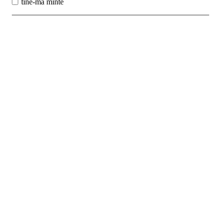
tine-ma minte
Best Sales