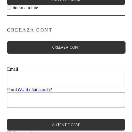
tine-ma minte
CREEAZA CONT
Primavară - Vară ➡
Pantofi damă
Pantofi Casual
CREEAZA CONT
Sandale
Espadrile
Papuci
Balerini
Email
Alege-ți stilul➡
Sneakers
Platforme
Botine
Parola
V-ati uitat parola?
Ghete
Bocanci Dama
Cizme
Platforme
AUTENTIFICARE