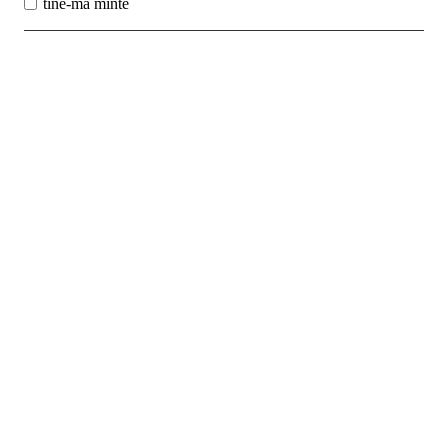
tine-ma minte
Best Sales