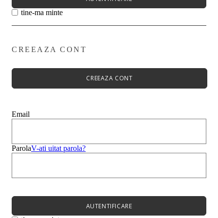
tine-ma minte
CREEAZA CONT
Primavară - Vară ➡
Pantofi damă
Pantofi Casual
CREEAZA CONT
Sandale
Espadrile
Papuci
Balerini
Email
Alege-ți stilul➡
Sneakers
Platforme
Botine
Parola
V-ati uitat parola?
Ghete
Bocanci Dama
Cizme
Platforme
AUTENTIFICARE