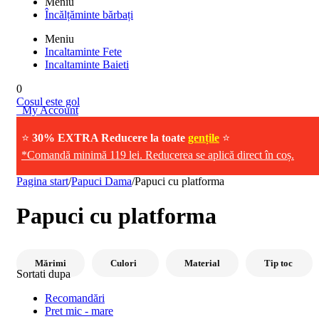
Meniu
Încălțăminte bărbați
Meniu
Incaltaminte Fete
Incaltaminte Baieti
0
Cosul este gol
My Account
⭐
30% EXTRA Reducere la toate
gențile
⭐
*Comandă minimă 119 lei. Reducerea se aplică direct în coș.
Pagina start
/
Papuci Dama
/
Papuci cu platforma
Papuci cu platforma
Mărimi
Culori
Material
Tip toc
Sortati dupa
Recomandări
Pret mic - mare