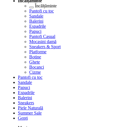
Încălțăminte
Încălțăminte
Pantofi cu toc
Sandale
Balerini
Espadrile
Papuci
Pantofi Casual
Mocasini damă
Sneakers & Sport
Platforme
Botine
Ghete
Bocanci
Cizme
Pantofi cu toc
Sandale
Papuci
Espadrile
Balerini
Sneakers
Piele Naturală
Summer Sale
Genți