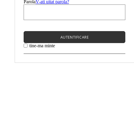
Parola
V-ati uitat parola?
AUTENTIFICARE
tine-ma minte