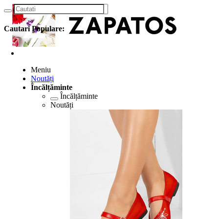
Cautari Populare:
Meniu
Noutăți
Încălțăminte
Încălțăminte
Noutăți