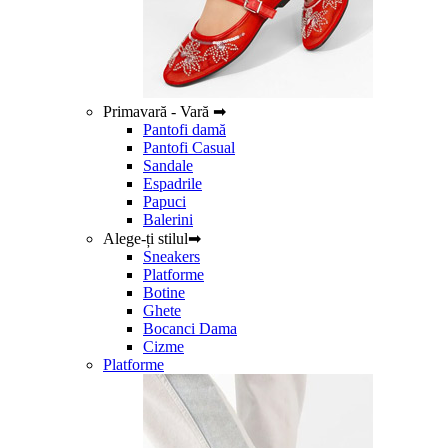
Primavară - Vară ➡
Pantofi damă
Pantofi Casual
Sandale
Espadrile
Papuci
Balerini
Alege-ți stilul➡
Sneakers
Platforme
Botine
Ghete
Bocanci Dama
Cizme
Platforme