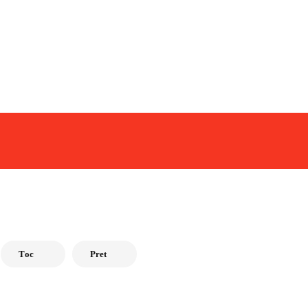
Tоc
Pret