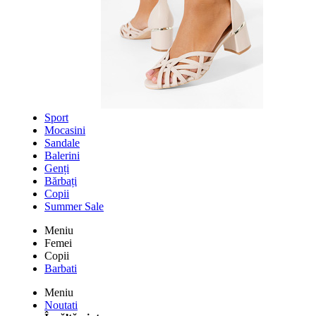
Sport
Mocasini
Sandale
Balerini
Genți
Bărbați
Copii
Summer Sale
Meniu
Femei
Copii
Barbati
Meniu
Noutati