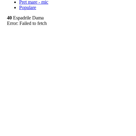
Pret mare - mic
Populare
40
Espadrile Dama
Error:
Failed to fetch