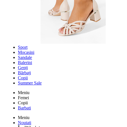
Sport
Mocasini
Sandale
Balerini
Genți
Bărbați
Copii
Summer Sale
Meniu
Femei
Copii
Barbati
Meniu
Noutati