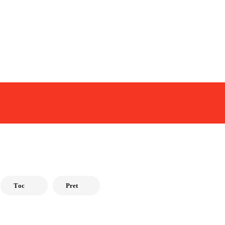
Tоc
Pret