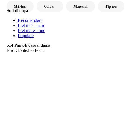
Mărimi
Culori
Material
Tip toc
Sortati dupa
Recomandări
Pret mic - mare
Pret mare - mic
Populare
514
Pantofi casual dama
Error:
Failed to fetch