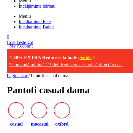
Meniu
Încălțăminte bărbați
Meniu
Incaltaminte Fete
Incaltaminte Baieti
0
Cosul este gol
My Account
⭐
30% EXTRA Reducere la toate
gențile
⭐
*Comandă minimă 119 lei. Reducerea se aplică direct în coș.
Pagina start
/
Pantofi casual dama
Pantofi casual dama
casual
mocasini
oxford