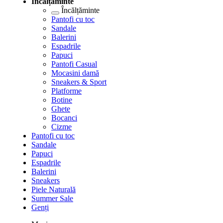
Încălțăminte
Încălțăminte
Pantofi cu toc
Sandale
Balerini
Espadrile
Papuci
Pantofi Casual
Mocasini damă
Sneakers & Sport
Platforme
Botine
Ghete
Bocanci
Cizme
Pantofi cu toc
Sandale
Papuci
Espadrile
Balerini
Sneakers
Piele Naturală
Summer Sale
Genți