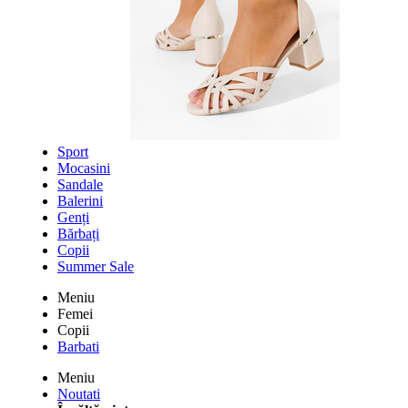
Sport
Mocasini
Sandale
Balerini
Genți
Bărbați
Copii
Summer Sale
Meniu
Femei
Copii
Barbati
Meniu
Noutati