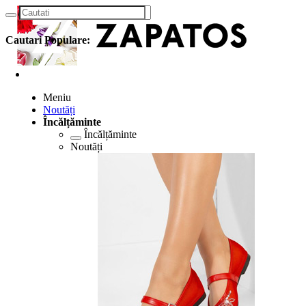
Cautari Populare:
Meniu
Noutăți
Încălțăminte
Încălțăminte
Noutăți