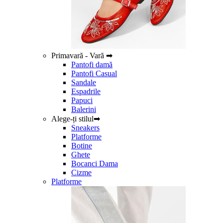
Primavară - Vară ➡
Pantofi damă
Pantofi Casual
Sandale
Espadrile
Papuci
Balerini
Alege-ți stilul➡
Sneakers
Platforme
Botine
Ghete
Bocanci Dama
Cizme
Platforme