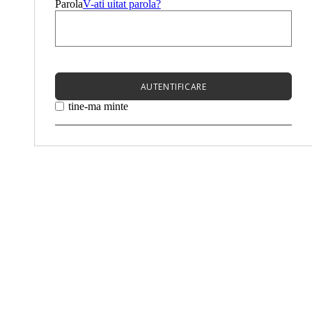
Parola
V-ati uitat parola?
AUTENTIFICARE
tine-ma minte