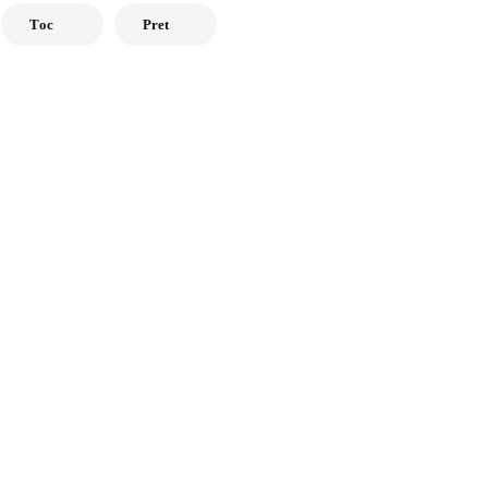
Tоc
Pret