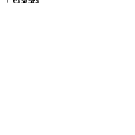
tine-ma minte
Best Sales