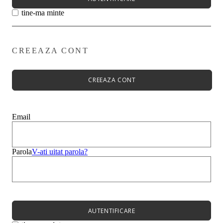
tine-ma minte
CREEAZA CONT
Primavară - Vară ➡
Pantofi damă
Pantofi Casual
CREEAZA CONT
Sandale
Espadrile
Papuci
Balerini
Email
Alege-ți stilul➡
Sneakers
Platforme
Botine
Parola
V-ati uitat parola?
Ghete
Bocanci Dama
Cizme
Platforme
AUTENTIFICARE