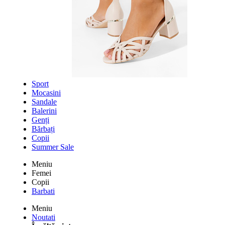
Sport
Mocasini
Sandale
Balerini
Genți
Bărbați
Copii
Summer Sale
Meniu
Femei
Copii
Barbati
Meniu
Noutati