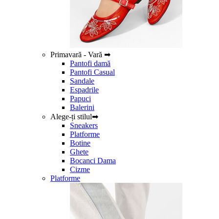
Primavară - Vară ➡
Pantofi damă
Pantofi Casual
Sandale
Espadrile
Papuci
Balerini
Alege-ți stilul➡
Sneakers
Platforme
Botine
Ghete
Bocanci Dama
Cizme
Platforme