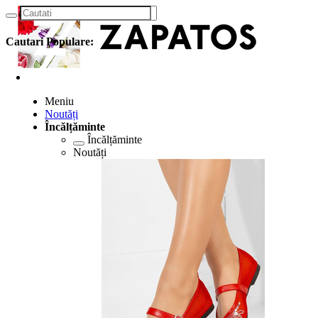
Cautari Populare:
Meniu
Noutăți
Încălțăminte
Încălțăminte
Noutăți