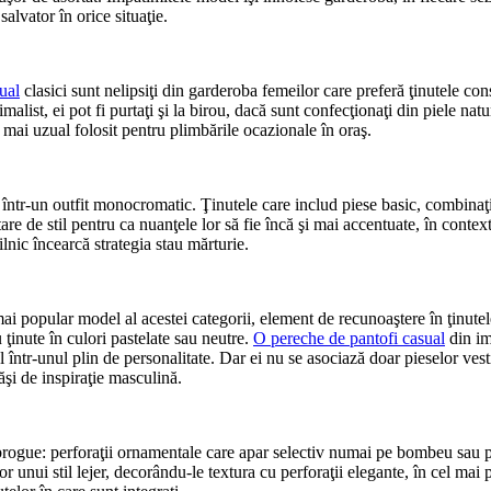
alvator în orice situaţie.
ual
clasici sunt nelipsiţi din garderoba femeilor care preferă ţinutele con
list, ei pot fi purtaţi şi la birou, dacă sunt confecţionaţi din piele natur
l mai uzual folosit pentru plimbările ocazionale în oraş.
 într-un outfit monocromatic. Ţinutele care includ piese basic, combinaţi
re de stil pentru ca nuanţele lor să fie încă şi mai accentuate, în contextu
ilnic încearcă strategia stau mărturie.
ai popular model al acestei categorii, element de recunoaştere în ţinutel
 ţinute în culori pastelate sau neutre.
O pereche de pantofi casual
din im
 într-unul plin de personalitate. Dar ei nu se asociază doar pieselor vesti
ăşi de inspiraţie masculină.
ogue: perforaţii ornamentale care apar selectiv numai pe bombeu sau pe fe
 unui stil lejer, decorându-le textura cu perforaţii elegante, în cel mai 