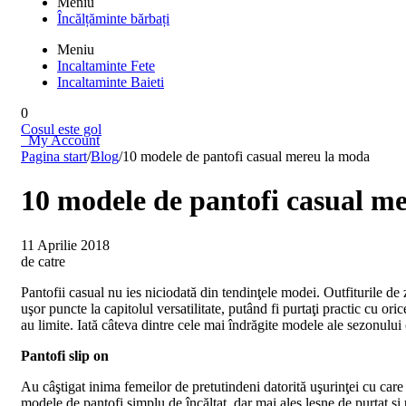
Meniu
Încălțăminte bărbați
Meniu
Incaltaminte Fete
Incaltaminte Baieti
0
Cosul este gol
My Account
Pagina start
/
Blog
/
10 modele de pantofi casual mereu la moda
10 modele de pantofi casual m
11 Aprilie 2018
de catre
Pantofii casual nu ies niciodată din tendinţele modei. Outfiturile de z
uşor puncte la capitolul versatilitate, putând fi purtaţi practic cu ori
au limite. Iată câteva dintre cele mai îndrăgite modele ale sezonului 
Pantofi slip on
Au câştigat inima femeilor de pretutindeni datorită uşurinţei cu care 
modele de pantofi simplu de încălţat, dar mai ales lesne de purtat şi