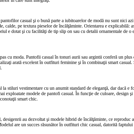
elor în care sunt integraţi.
antofilor casual şi o bună parte a iubitoarelor de modă nu sunt nici azi
ânde, calde, pe textura pieselor de încălţăminte. Orientarea e explicabilă:
oriul e dotat şi cu facilităţi de tip slip on sau cu detalii ornamentale de 
as cu moda. Pantofii casual în tonuri aurii sau argintii conferă un plus de 
izaţi arată excelent în outfituri feminine şi în combinaţii smart casual. S
l.
al la stiluri vestimentare cu un anumit standard de eleganţă, dar dacă e fo
mai exploatate modele de pantofi casual. În funcţie de culoare, design şi 
 conotaţii smart chic.
l, desigenrii au dezvoltat şi modele hibrid de încălţăminte, ce reproduc an
 Modelul are un succes răsunător în outfituri chic casual, datorită faptului