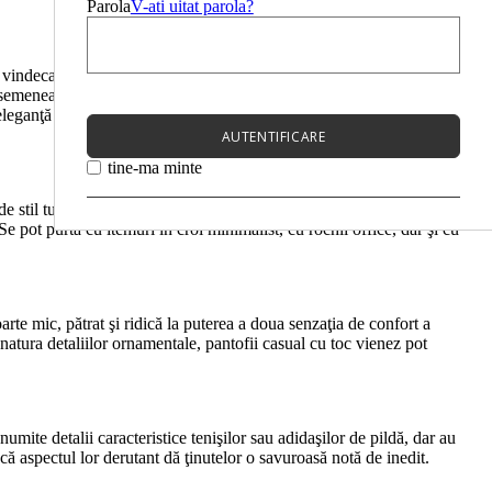
Parola
V-ati uitat parola?
 vindecate de pandemia clasicului binom cromatic. În ultimii ani
 asemenea tradiţionalului duo al nonculorilor alb/negru, tonurile
o eleganţă clasică, rezervată, modelul pantofilor casual devine ideal
AUTENTIFICARE
tine-ma minte
stil tuturor ţinutelor de zi şi pot fi un ingredient cheie şi în
e pot purta cu itemuri în croi minimalist, cu rochii office, dar şi cu
arte mic, pătrat şi ridică la puterea a doua senzaţia de confort a
natura detaliilor ornamentale, pantofii casual cu toc vienez pot
umite detalii caracteristice tenişilor sau adidaşilor de pildă, dar au
 că aspectul lor derutant dă ţinutelor o savuroasă notă de inedit.