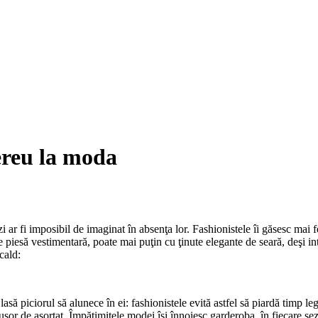
ereu la moda
i ar fi imposibil de imaginat în absenţa lor. Fashionistele îi găsesc mai 
ce piesă vestimentară, poate mai puţin cu ţinute elegante de seară, deşi int
cald:
lasă piciorul să alunece în ei: fashionistele evită astfel să piardă timp 
 uşor de asortat. Împătimitele modei îşi înnoiesc garderoba, în fiecare 