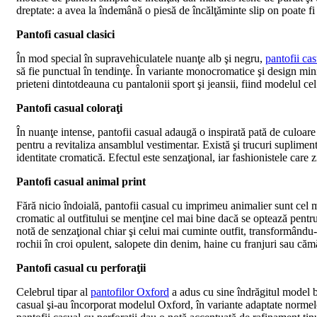
dreptate: a avea la îndemână o piesă de încălţăminte slip on poate fi s
Pantofi casual clasici
În mod special în supravehiculatele nuanţe alb şi negru,
pantofii cas
să fie punctual în tendinţe. În variante monocromatice şi design minima
prieteni dintotdeauna cu pantalonii sport şi jeansii, fiind modelul ce
Pantofi casual coloraţi
În nuanţe intense, pantofii casual adaugă o inspirată pată de culoare
pentru a revitaliza ansamblul vestimentar. Există şi trucuri suplimenta
identitate cromatică. Efectul este senzaţional, iar fashionistele care z
Pantofi casual animal print
Fără nicio îndoială, pantofii casual cu imprimeu animalier sunt cel m
cromatic al outfitului se menţine cel mai bine dacă se optează pentru
notă de senzaţional chiar şi celui mai cuminte outfit, transformându-l
rochii în croi opulent, salopete din denim, haine cu franjuri sau căm
Pantofi casual cu perforaţii
Celebrul tipar al
pantofilor Oxford
a adus cu sine îndrăgitul model br
casual şi-au încorporat modelul Oxford, în variante adaptate normelor