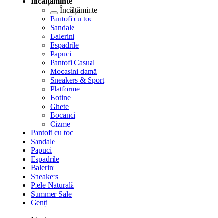
Încălțăminte
Încălțăminte
Pantofi cu toc
Sandale
Balerini
Espadrile
Papuci
Pantofi Casual
Mocasini damă
Sneakers & Sport
Platforme
Botine
Ghete
Bocanci
Cizme
Pantofi cu toc
Sandale
Papuci
Espadrile
Balerini
Sneakers
Piele Naturală
Summer Sale
Genți