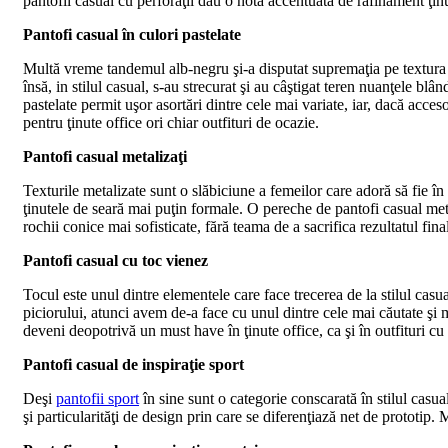
pantofii casual cu perforaţii dau o notă accentuată de rafinament ţinut
Pantofi casual în culori pastelate
Multă vreme tandemul alb-negru şi-a disputat supremaţia pe textura p
însă, in stilul casual, s-au strecurat şi au câştigat teren nuanţele bl
pastelate permit uşor asortări dintre cele mai variate, iar, dacă acces
pentru ţinute office ori chiar outfituri de ocazie.
Pantofi casual metalizaţi
Texturile metalizate sunt o slăbiciune a femeilor care adoră să fie în p
ţinutele de seară mai puţin formale. O pereche de pantofi casual metal
rochii conice mai sofisticate, fără teama de a sacrifica rezultatul fina
Pantofi casual cu toc vienez
Tocul este unul dintre elementele care face trecerea de la stilul casu
piciorului, atunci avem de-a face cu unul dintre cele mai căutate şi 
deveni deopotrivă un must have în ţinute office, ca şi în outfituri cu
Pantofi casual de inspiraţie sport
Deşi
pantofii sport
în sine sunt o categorie conscarată în stilul casua
şi particularităţi de design prin care se diferenţiază net de prototip.