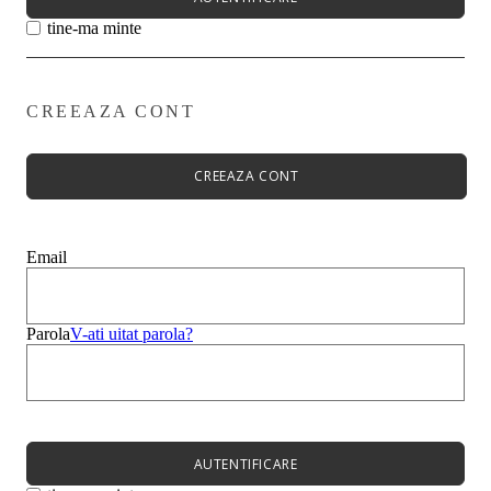
tine-ma minte
CREEAZA CONT
Primavară - Vară ➡
Pantofi damă
Pantofi Casual
CREEAZA CONT
Sandale
Espadrile
Papuci
Balerini
Email
Alege-ți stilul➡
Sneakers
Platforme
Botine
Parola
V-ati uitat parola?
Ghete
Bocanci Dama
Cizme
Platforme
AUTENTIFICARE