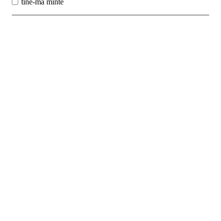
tine-ma minte
Best Sales