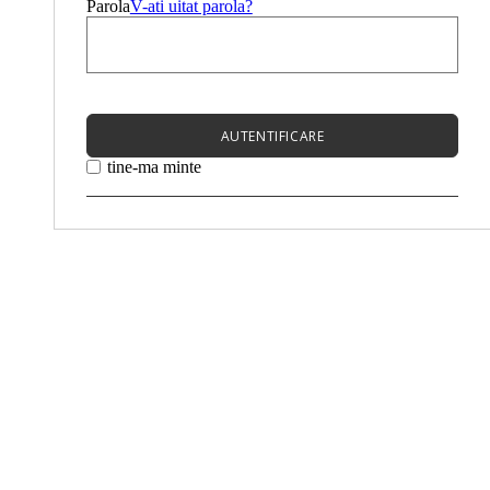
Parola
V-ati uitat parola?
AUTENTIFICARE
tine-ma minte