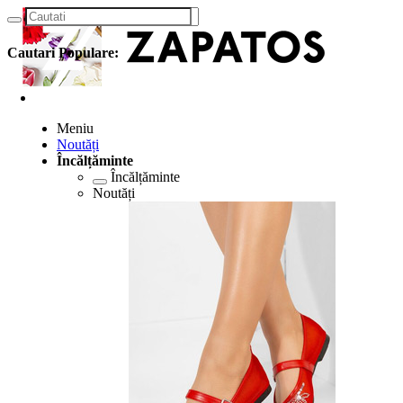
Cautari Populare:
Meniu
Noutăți
Încălțăminte
Încălțăminte
Noutăți