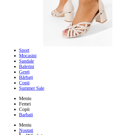
Sport
Mocasini
Sandale
Balerini
Genți
Bărbați
Copii
Summer Sale
Meniu
Femei
Copii
Barbati
Meniu
Noutati