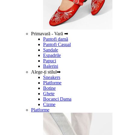
Primavară - Vară ➡
Pantofi damă
Pantofi Casual
Sandale
Espadrile
Papuci
Balerini
Alege-ți stilul➡
Sneakers
Platforme
Botine
Ghete
Bocanci Dama
Cizme
Platforme