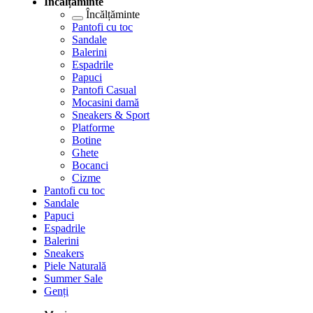
Încălțăminte
Încălțăminte
Pantofi cu toc
Sandale
Balerini
Espadrile
Papuci
Pantofi Casual
Mocasini damă
Sneakers & Sport
Platforme
Botine
Ghete
Bocanci
Cizme
Pantofi cu toc
Sandale
Papuci
Espadrile
Balerini
Sneakers
Piele Naturală
Summer Sale
Genți