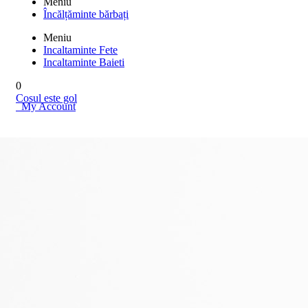
Meniu
Încălțăminte bărbați
Meniu
Incaltaminte Fete
Incaltaminte Baieti
0
Cosul este gol
My Account