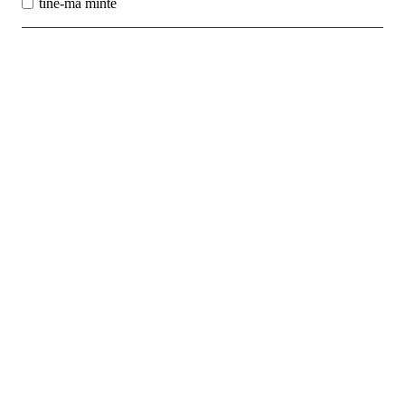
tine-ma minte
Best Sales