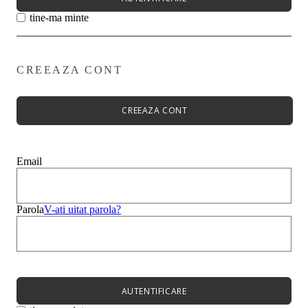
tine-ma minte
CREEAZA CONT
Primavară - Vară ➡
Pantofi damă
Pantofi Casual
CREEAZA CONT
Sandale
Espadrile
Papuci
Balerini
Email
Alege-ți stilul➡
Sneakers
Platforme
Botine
Parola
V-ati uitat parola?
Ghete
Bocanci Dama
Cizme
Platforme
AUTENTIFICARE