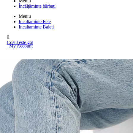
Meniu
Încălțăminte bărbați
Meniu
Incaltaminte Fete
Incaltaminte Baieti
0
Cosul este gol
My Account