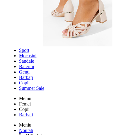
Sport
Mocasini
Sandale
Balerini
Genți
Bărbați
Copii
Summer Sale
Meniu
Femei
Copii
Barbati
Meniu
Noutati