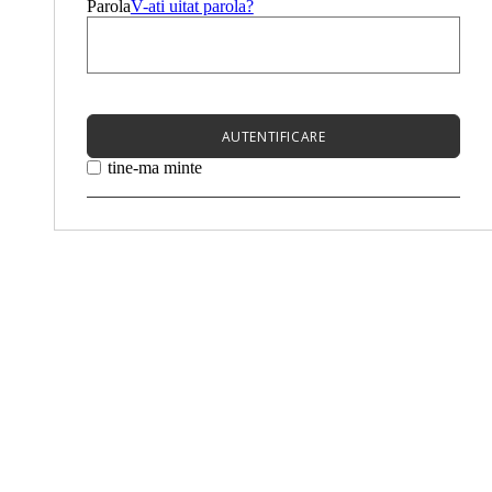
Parola
V-ati uitat parola?
AUTENTIFICARE
tine-ma minte