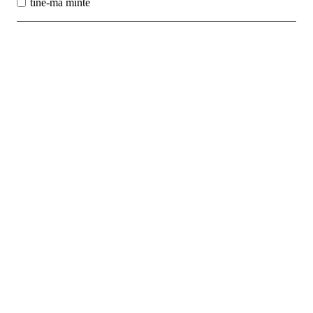
tine-ma minte
Best Sales