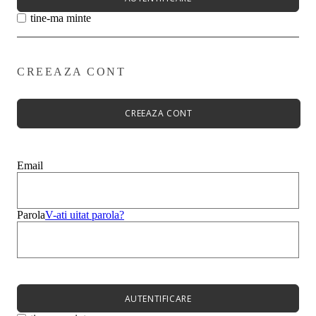
tine-ma minte
CREEAZA CONT
Primavară - Vară ➡
Pantofi damă
Pantofi Casual
CREEAZA CONT
Sandale
Espadrile
Papuci
Balerini
Email
Alege-ți stilul➡
Sneakers
Platforme
Botine
Parola
V-ati uitat parola?
Ghete
Bocanci Dama
Cizme
Platforme
AUTENTIFICARE