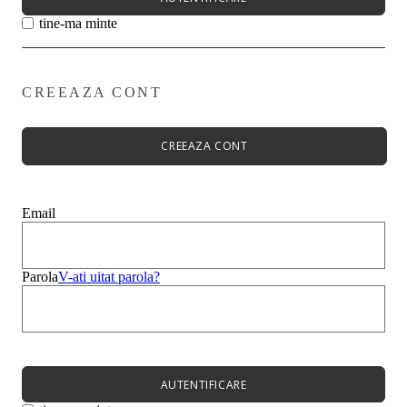
tine-ma minte
CREEAZA CONT
Primavară - Vară ➡
Pantofi damă
Pantofi Casual
CREEAZA CONT
Sandale
Espadrile
Papuci
Balerini
Email
Alege-ți stilul➡
Sneakers
Platforme
Botine
Parola
V-ati uitat parola?
Ghete
Bocanci Dama
Cizme
Platforme
AUTENTIFICARE