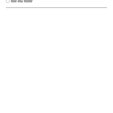
tine-ma minte
Best Sales