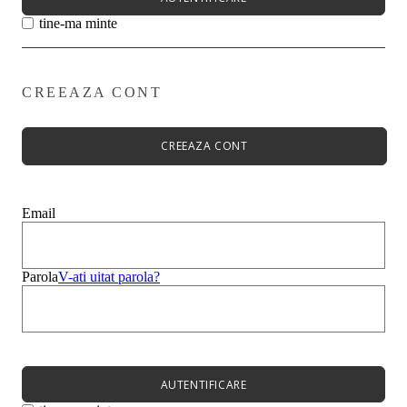
tine-ma minte
CREEAZA CONT
Primavară - Vară ➡
Pantofi damă
Pantofi Casual
CREEAZA CONT
Sandale
Espadrile
Papuci
Balerini
Email
Alege-ți stilul➡
Sneakers
Platforme
Botine
Parola
V-ati uitat parola?
Ghete
Bocanci Dama
Cizme
Platforme
AUTENTIFICARE