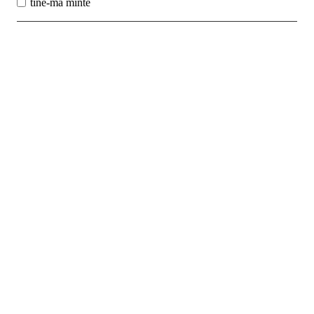
tine-ma minte
Best Sales