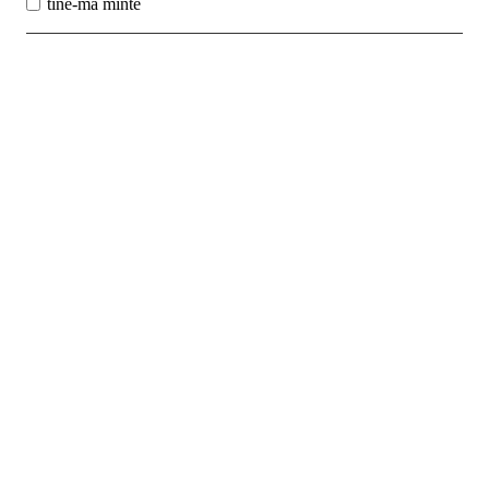
tine-ma minte
Best Sales