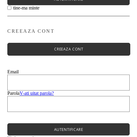
tine-ma minte
CREEAZA CONT
Primavară - Vară ➡
Pantofi damă
Pantofi Casual
CREEAZA CONT
Sandale
Espadrile
Papuci
Balerini
Email
Alege-ți stilul➡
Sneakers
Platforme
Botine
Parola
V-ati uitat parola?
Ghete
Bocanci Dama
Cizme
Platforme
AUTENTIFICARE