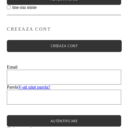
tine-ma minte
CREEAZA CONT
Primavară - Vară ➡
Pantofi damă
Pantofi Casual
CREEAZA CONT
Sandale
Espadrile
Papuci
Balerini
Email
Alege-ți stilul➡
Sneakers
Platforme
Botine
Parola
V-ati uitat parola?
Ghete
Bocanci Dama
Cizme
Platforme
AUTENTIFICARE