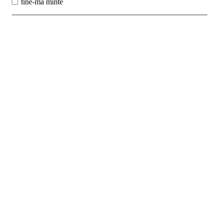
tine-ma minte
Best Sales