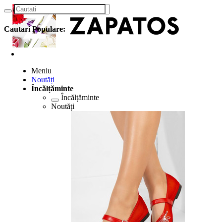
Cautari Populare:
Meniu
Noutăți
Încălțăminte
Încălțăminte
Noutăți