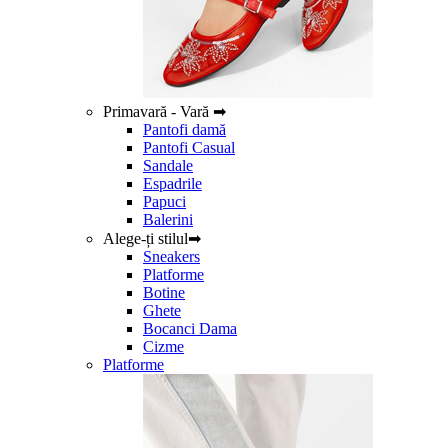
Primavară - Vară ➡
Pantofi damă
Pantofi Casual
Sandale
Espadrile
Papuci
Balerini
Alege-ți stilul➡
Sneakers
Platforme
Botine
Ghete
Bocanci Dama
Cizme
Platforme