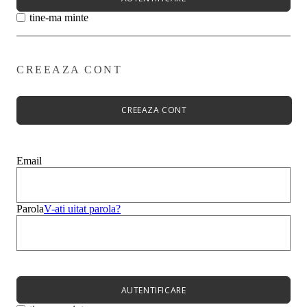
tine-ma minte
CREEAZA CONT
Primavară - Vară ➡
Pantofi damă
Pantofi Casual
CREEAZA CONT
Sandale
Espadrile
Papuci
Balerini
Email
Alege-ți stilul➡
Sneakers
Platforme
Botine
Parola
V-ati uitat parola?
Ghete
Bocanci Dama
Cizme
Platforme
AUTENTIFICARE