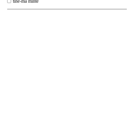
tine-ma minte
Best Sales