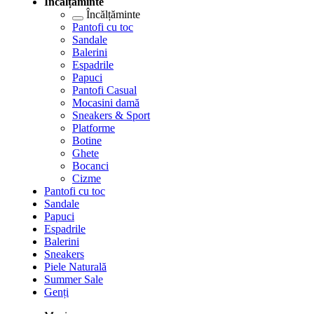
Încălțăminte
Încălțăminte
Pantofi cu toc
Sandale
Balerini
Espadrile
Papuci
Pantofi Casual
Mocasini damă
Sneakers & Sport
Platforme
Botine
Ghete
Bocanci
Cizme
Pantofi cu toc
Sandale
Papuci
Espadrile
Balerini
Sneakers
Piele Naturală
Summer Sale
Genți