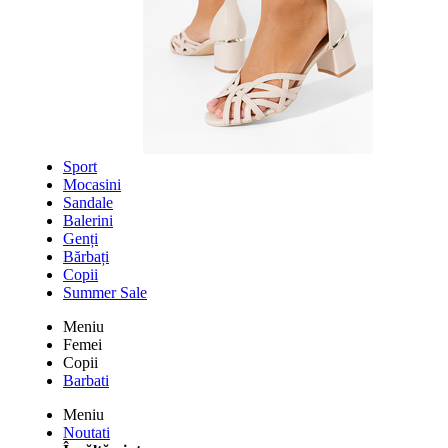
Sport
Mocasini
Sandale
Balerini
Genți
Bărbați
Copii
Summer Sale
Meniu
Femei
Copii
Barbati
Meniu
Noutati