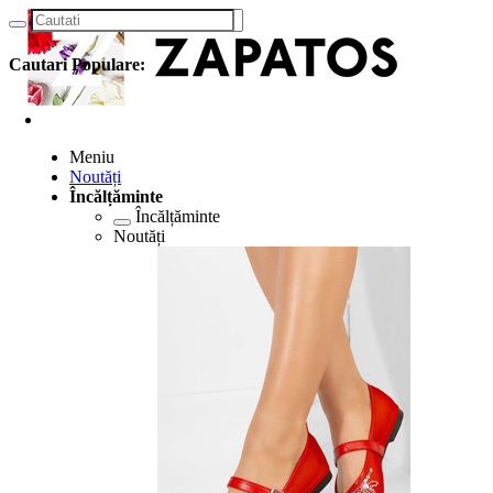
Cautari Populare:
Meniu
Noutăți
Încălțăminte
Încălțăminte
Noutăți