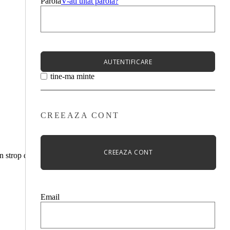
Parola
V-ati uitat parola?
AUTENTIFICARE
tine-ma minte
CREEAZA CONT
CREEAZA CONT
 strop de prospețime ținutelor noastre. În acest context,
Email