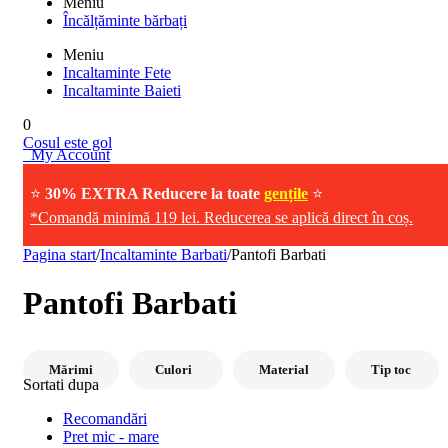
Meniu
Încălțăminte bărbați
Meniu
Incaltaminte Fete
Incaltaminte Baieti
0
Cosul este gol
My Account
⭐
30% EXTRA Reducere la toate
gențile
⭐
*Comandă minimă 119 lei. Reducerea se aplică direct în coș.
Pagina start
/
Incaltaminte Barbati
/
Pantofi Barbati
Pantofi Barbati
Mărimi
Culori
Material
Tip toc
Sortati dupa
Recomandări
Pret mic - mare