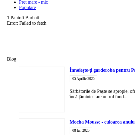
Pret mare - mic
Populare
1
Pantofi Barbati
Error:
Failed to fetch
Blog
Înnoieşte-ţi garderoba pentru P
05 Aprilie 2025
Sărbătorile de Paște se apropie, of
încălțămintea are un rol fund...
Mocha Mousse - culoarea anulu
08 Ian 2025