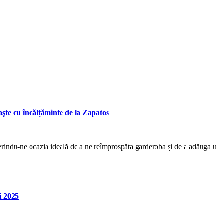
aşte cu încălțăminte de la Zapatos
erindu-ne ocazia ideală de a ne reîmprospăta garderoba și de a adăuga un
i 2025