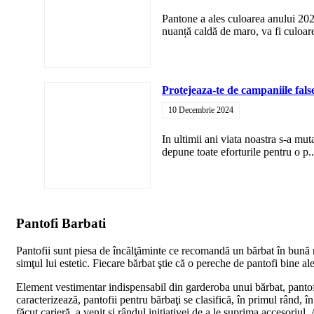
Pantone a ales culoarea anului 2
nuanță caldă de maro, va fi culoare
Protejeaza-te de campaniile fals
10 Decembrie 2024
In ultimii ani viata noastra s-a mu
depune toate eforturile pentru o p..
Pantofi Barbati
Pantofii sunt piesa de încălţăminte ce recomandă un bărbat în bună măs
simţul lui estetic. Fiecare bărbat ştie că o pereche de pantofi bine aleş
Element vestimentar indispensabil din garderoba unui bărbat, pantofii
caracterizează, pantofii pentru bărbaţi se clasifică, în primul rând, 
făcut carieră, a venit şi rândul iniţiativei de a le suprima accesori