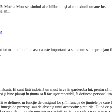
025: Mocha Mousse, simbol al echilibrului și al conexiunii umane Ins
a an...
e!
tat tot mai mult online asa ca este important sa stim cum sa ne protejam f
.
ură. Ei sunt fără îndoială un must have în garderoba lui, pentru că indică
i şi bine plasaţi în ţinuta sa îl fac uşor reperabil, îi definesc personalitat
 se definesc în funcţie de designul lor şi în funcţie de ţinutele pe care
în funcţie de prezenţa sau de absenţa unui accesoriu: şireturile. După ce p
ul. Aşa au apărut modele precum mocasinii, varianta monk, cu catarame, şi 