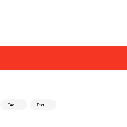
Tоc
Pret