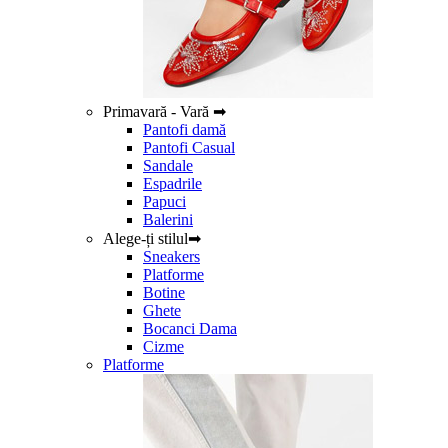
Primavară - Vară ➡
Pantofi damă
Pantofi Casual
Sandale
Espadrile
Papuci
Balerini
Alege-ți stilul➡
Sneakers
Platforme
Botine
Ghete
Bocanci Dama
Cizme
Platforme