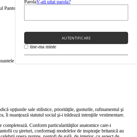
Parola
V-ati uitat parola?
titutul Pantone a anunțat că PANTONE 17-1230 Mocha Mousse, o
AUTENTIFICARE
tine-ma minte
inantele si datele personale de atacurile de phishing. Zapatos
 opţiunile sale stilistice, priorităţile, gusturile, rafinamentul şi
ea, îi nuanţează statutul social şi-i trădează intenţiile vestimentare.
 le completează. Conform particularităţilor anatomice care-i
antofii cu şireturi, conformaţi modelelor de inspiraţie britanică au
celebrii opera pumps, pantofi de gală, de interior, cu aspect de