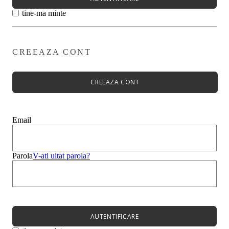
tine-ma minte
CREEAZA CONT
Primavară - Vară ➡
Pantofi damă
Pantofi Casual
CREEAZA CONT
Sandale
Espadrile
Papuci
Balerini
Email
Alege-ți stilul➡
Sneakers
Platforme
Botine
Parola
V-ati uitat parola?
Ghete
Bocanci Dama
Cizme
Platforme
AUTENTIFICARE