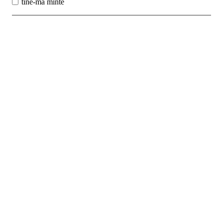
tine-ma minte
Best Sales