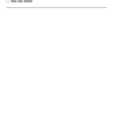
tine-ma minte
Best Sales