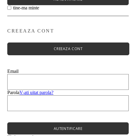
tine-ma minte
CREEAZA CONT
Primavară - Vară ➡
Pantofi damă
Pantofi Casual
CREEAZA CONT
Sandale
Espadrile
Papuci
Balerini
Email
Alege-ți stilul➡
Sneakers
Platforme
Botine
Parola
V-ati uitat parola?
Ghete
Bocanci Dama
Cizme
Platforme
AUTENTIFICARE