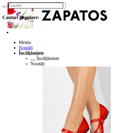
Cautari Populare:
Meniu
Noutăți
Încălțăminte
Încălțăminte
Noutăți