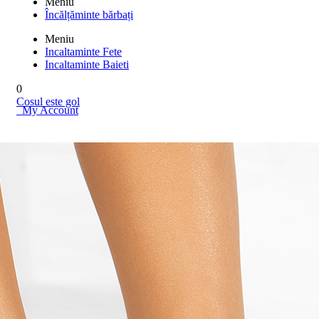
Meniu
Încălțăminte bărbați
Meniu
Incaltaminte Fete
Incaltaminte Baieti
0
Cosul este gol
My Account