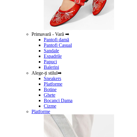
Primavară - Vară ➡
Pantofi damă
Pantofi Casual
Sandale
Espadrile
Papuci
Balerini
Alege-ți stilul➡
Sneakers
Platforme
Botine
Ghete
Bocanci Dama
Cizme
Platforme