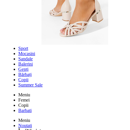
Sport
Mocasini
Sandale
Balerini
Genți
Bărbați
Copii
Summer Sale
Meniu
Femei
Copii
Barbati
Meniu
Noutati