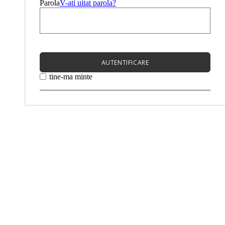
Parola
V-ati uitat parola?
AUTENTIFICARE
tine-ma minte