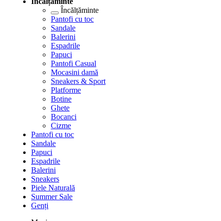
Încălțăminte
Încălțăminte
Pantofi cu toc
Sandale
Balerini
Espadrile
Papuci
Pantofi Casual
Mocasini damă
Sneakers & Sport
Platforme
Botine
Ghete
Bocanci
Cizme
Pantofi cu toc
Sandale
Papuci
Espadrile
Balerini
Sneakers
Piele Naturală
Summer Sale
Genți