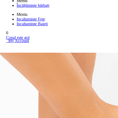
Meniu
Încălțăminte bărbați
Meniu
Incaltaminte Fete
Incaltaminte Baieti
0
Cosul este gol
My Account