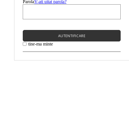
Parola
V-ati uitat parola?
AUTENTIFICARE
tine-ma minte