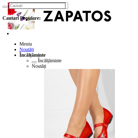
Cautari Populare:
Meniu
Noutăți
Încălțăminte
Încălțăminte
Noutăți