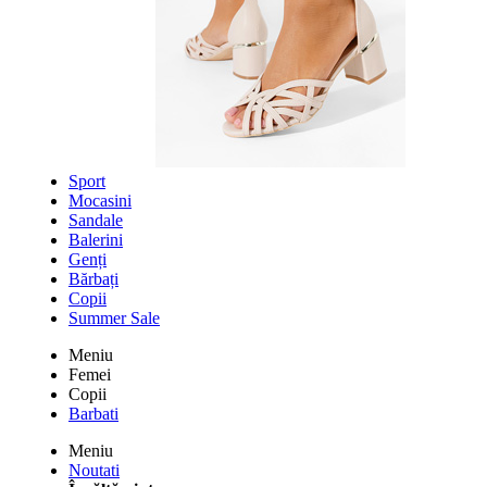
Sport
Mocasini
Sandale
Balerini
Genți
Bărbați
Copii
Summer Sale
Meniu
Femei
Copii
Barbati
Meniu
Noutati