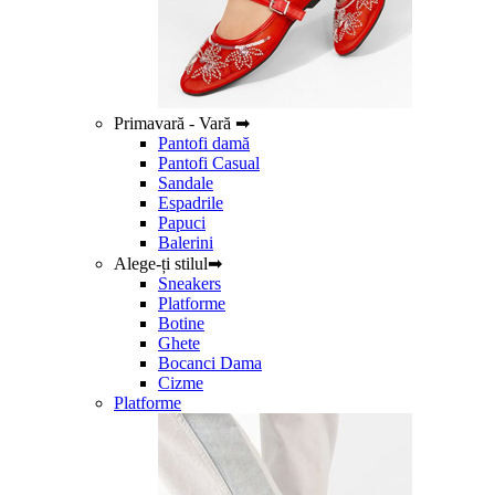
Primavară - Vară ➡
Pantofi damă
Pantofi Casual
Sandale
Espadrile
Papuci
Balerini
Alege-ți stilul➡
Sneakers
Platforme
Botine
Ghete
Bocanci Dama
Cizme
Platforme