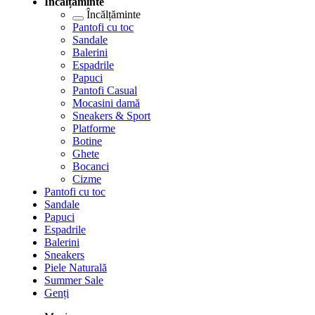
Încălțăminte
Încălțăminte
Pantofi cu toc
Sandale
Balerini
Espadrile
Papuci
Pantofi Casual
Mocasini damă
Sneakers & Sport
Platforme
Botine
Ghete
Bocanci
Cizme
Pantofi cu toc
Sandale
Papuci
Espadrile
Balerini
Sneakers
Piele Naturală
Summer Sale
Genți