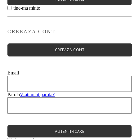
tine-ma minte
CREEAZA CONT
Primavară - Vară ➡
Pantofi damă
Pantofi Casual
CREEAZA CONT
Sandale
Espadrile
Papuci
Balerini
Email
Alege-ți stilul➡
Sneakers
Platforme
Botine
Parola
V-ati uitat parola?
Ghete
Bocanci Dama
Cizme
Platforme
AUTENTIFICARE