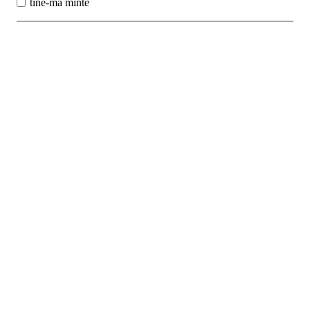
tine-ma minte
Best Sales