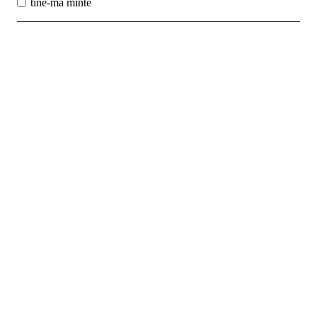
tine-ma minte
Best Sales