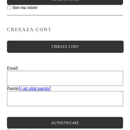
tine-ma minte
CREEAZA CONT
Primavară - Vară ➡
Pantofi damă
Pantofi Casual
CREEAZA CONT
Sandale
Espadrile
Papuci
Balerini
Email
Alege-ți stilul➡
Sneakers
Platforme
Botine
Parola
V-ati uitat parola?
Ghete
Bocanci Dama
Cizme
Platforme
AUTENTIFICARE