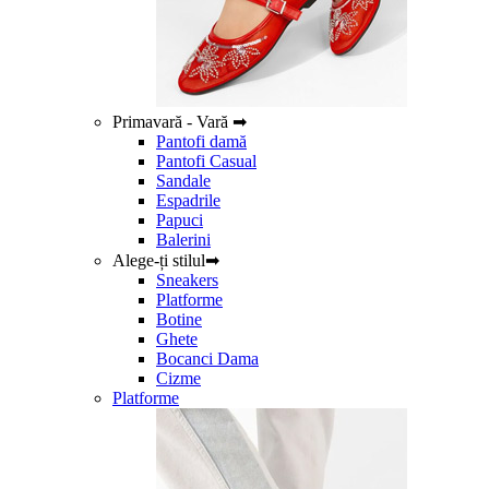
Primavară - Vară ➡
Pantofi damă
Pantofi Casual
Sandale
Espadrile
Papuci
Balerini
Alege-ți stilul➡
Sneakers
Platforme
Botine
Ghete
Bocanci Dama
Cizme
Platforme