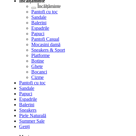
Încălțăminte
Încălțăminte
Pantofi cu toc
Sandale
Balerini
Espadrile
Papuci
Pantofi Casual
Mocasini damă
Sneakers & Sport
Platforme
Botine
Ghete
Bocanci
Cizme
Pantofi cu toc
Sandale
Papuci
Espadrile
Balerini
Sneakers
Piele Naturală
Summer Sale
Genți