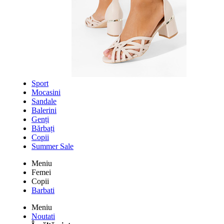
Sport
Mocasini
Sandale
Balerini
Genți
Bărbați
Copii
Summer Sale
Meniu
Femei
Copii
Barbati
Meniu
Noutati