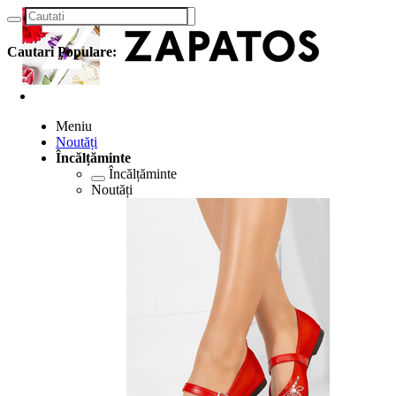
Cautari Populare:
Meniu
Noutăți
Încălțăminte
Încălțăminte
Noutăți