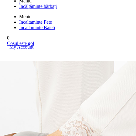
Meniu
Încălțăminte bărbați
Meniu
Incaltaminte Fete
Incaltaminte Baieti
0
Cosul este gol
My Account