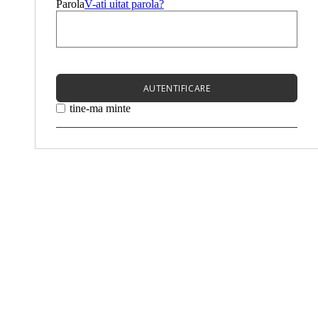
Parola
V-ati uitat parola?
AUTENTIFICARE
tine-ma minte