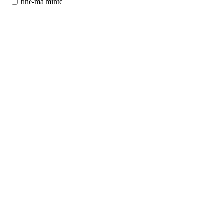
tine-ma minte
Best Sales