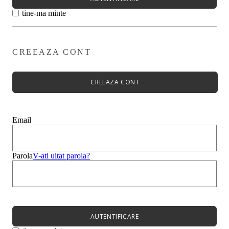
tine-ma minte
CREEAZA CONT
Primavară - Vară ➡
Pantofi damă
Pantofi Casual
CREEAZA CONT
Sandale
Espadrile
Papuci
Balerini
Email
Alege-ți stilul➡
Sneakers
Platforme
Botine
Parola
V-ati uitat parola?
Ghete
Bocanci Dama
Cizme
Platforme
AUTENTIFICARE