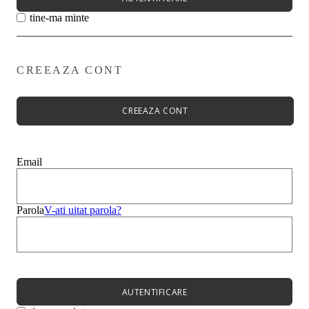
tine-ma minte
CREEAZA CONT
Primavară - Vară ➡
Pantofi damă
Pantofi Casual
CREEAZA CONT
Sandale
Espadrile
Papuci
Balerini
Email
Alege-ți stilul➡
Sneakers
Platforme
Botine
Parola
V-ati uitat parola?
Ghete
Bocanci Dama
Cizme
Platforme
AUTENTIFICARE