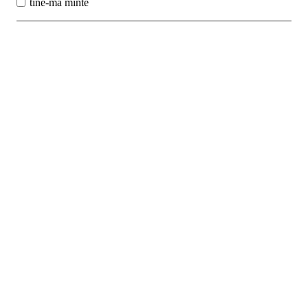
tine-ma minte
Best Sales