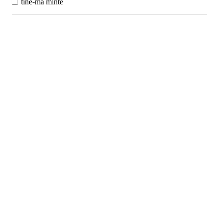
tine-ma minte
Best Sales