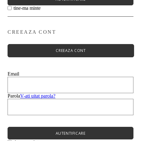
tine-ma minte
CREEAZA CONT
Primavară - Vară ➡
Pantofi damă
Pantofi Casual
CREEAZA CONT
Sandale
Espadrile
Papuci
Balerini
Email
Alege-ți stilul➡
Sneakers
Platforme
Botine
Parola
V-ati uitat parola?
Ghete
Bocanci Dama
Cizme
Platforme
AUTENTIFICARE