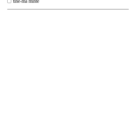
tine-ma minte
Best Sales