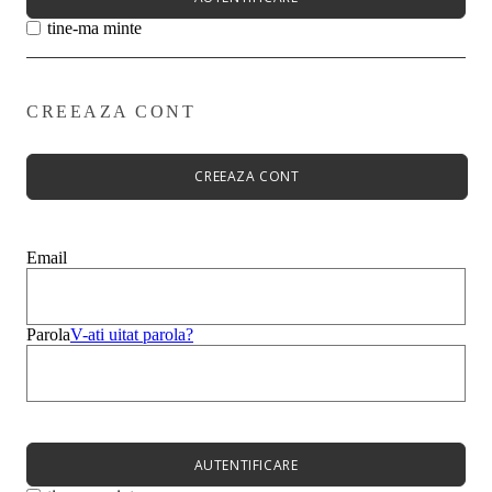
tine-ma minte
CREEAZA CONT
Primavară - Vară ➡
Pantofi damă
Pantofi Casual
CREEAZA CONT
Sandale
Espadrile
Papuci
Balerini
Email
Alege-ți stilul➡
Sneakers
Platforme
Botine
Parola
V-ati uitat parola?
Ghete
Bocanci Dama
Cizme
Platforme
AUTENTIFICARE