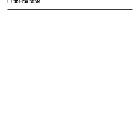
tine-ma minte
Best Sales