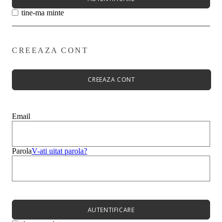
tine-ma minte
CREEAZA CONT
Primavară - Vară ➡
Pantofi damă
Pantofi Casual
CREEAZA CONT
Sandale
Espadrile
Papuci
Balerini
Email
Alege-ți stilul➡
Sneakers
Platforme
Botine
Parola
V-ati uitat parola?
Ghete
Bocanci Dama
Cizme
Platforme
AUTENTIFICARE