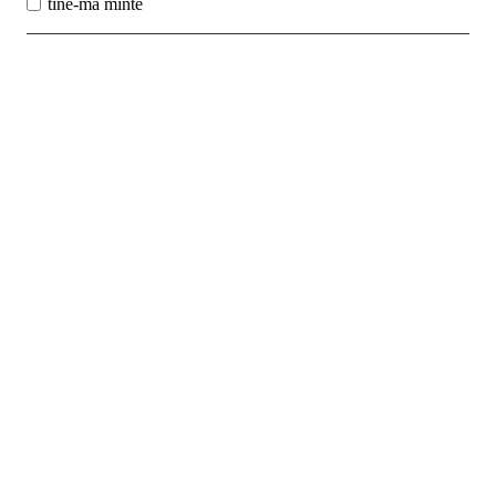
tine-ma minte
Best Sales