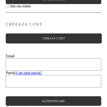
tine-ma minte
CREEAZA CONT
Primavară - Vară ➡
Pantofi damă
Pantofi Casual
CREEAZA CONT
Sandale
Espadrile
Papuci
Balerini
Email
Alege-ți stilul➡
Sneakers
Platforme
Botine
Parola
V-ati uitat parola?
Ghete
Bocanci Dama
Cizme
Platforme
AUTENTIFICARE