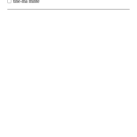
tine-ma minte
Best Sales