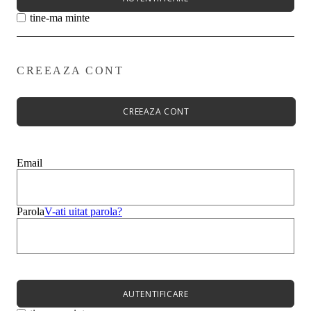
tine-ma minte
CREEAZA CONT
Primavară - Vară ➡
Pantofi damă
Pantofi Casual
CREEAZA CONT
Sandale
Espadrile
Papuci
Balerini
Email
Alege-ți stilul➡
Sneakers
Platforme
Botine
Parola
V-ati uitat parola?
Ghete
Bocanci Dama
Cizme
Platforme
AUTENTIFICARE