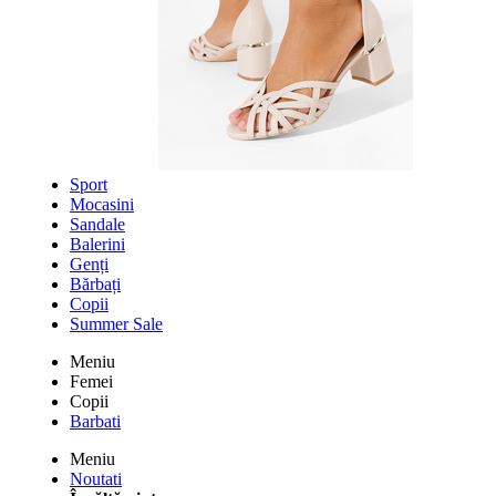
Sport
Mocasini
Sandale
Balerini
Genți
Bărbați
Copii
Summer Sale
Meniu
Femei
Copii
Barbati
Meniu
Noutati