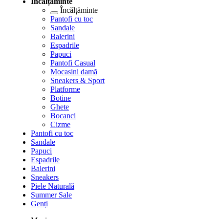
Încălțăminte
Încălțăminte
Pantofi cu toc
Sandale
Balerini
Espadrile
Papuci
Pantofi Casual
Mocasini damă
Sneakers & Sport
Platforme
Botine
Ghete
Bocanci
Cizme
Pantofi cu toc
Sandale
Papuci
Espadrile
Balerini
Sneakers
Piele Naturală
Summer Sale
Genți