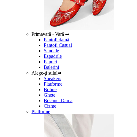
Primavară - Vară ➡
Pantofi damă
Pantofi Casual
Sandale
Espadrile
Papuci
Balerini
Alege-ți stilul➡
Sneakers
Platforme
Botine
Ghete
Bocanci Dama
Cizme
Platforme