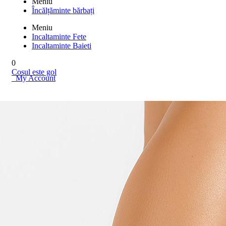
Meniu
Încălțăminte bărbați
Meniu
Incaltaminte Fete
Incaltaminte Baieti
0
Cosul este gol
My Account