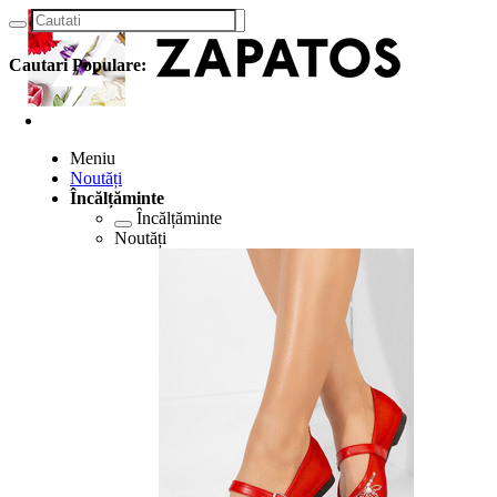
Cautari Populare:
Meniu
Noutăți
Încălțăminte
Încălțăminte
Noutăți