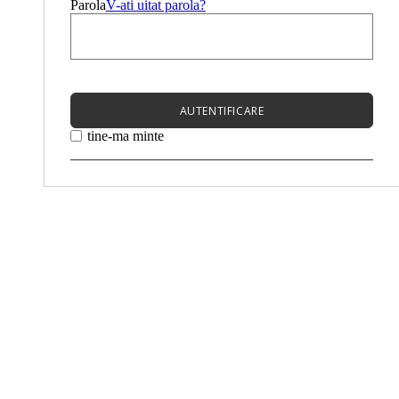
Parola
V-ati uitat parola?
AUTENTIFICARE
tine-ma minte