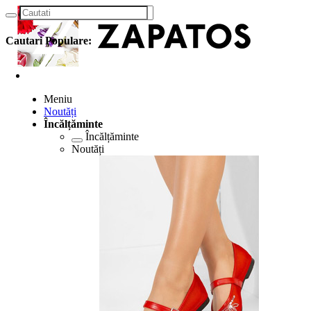
Cautari Populare:
Meniu
Noutăți
Încălțăminte
Încălțăminte
Noutăți