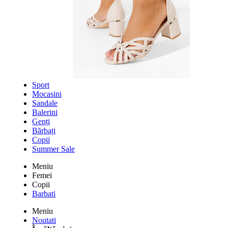
Sport
Mocasini
Sandale
Balerini
Genți
Bărbați
Copii
Summer Sale
Meniu
Femei
Copii
Barbati
Meniu
Noutati