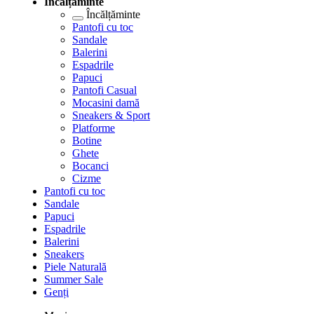
Încălțăminte
Încălțăminte
Pantofi cu toc
Sandale
Balerini
Espadrile
Papuci
Pantofi Casual
Mocasini damă
Sneakers & Sport
Platforme
Botine
Ghete
Bocanci
Cizme
Pantofi cu toc
Sandale
Papuci
Espadrile
Balerini
Sneakers
Piele Naturală
Summer Sale
Genți