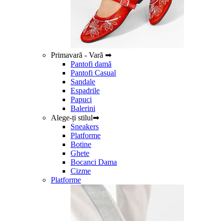
Primavară - Vară ➡
Pantofi damă
Pantofi Casual
Sandale
Espadrile
Papuci
Balerini
Alege-ți stilul➡
Sneakers
Platforme
Botine
Ghete
Bocanci Dama
Cizme
Platforme