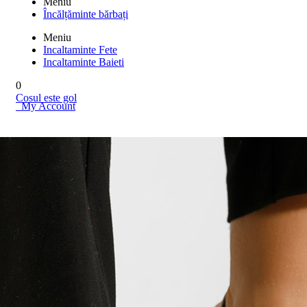
Meniu
Încălțăminte bărbați
Meniu
Incaltaminte Fete
Incaltaminte Baieti
0
Cosul este gol
My Account