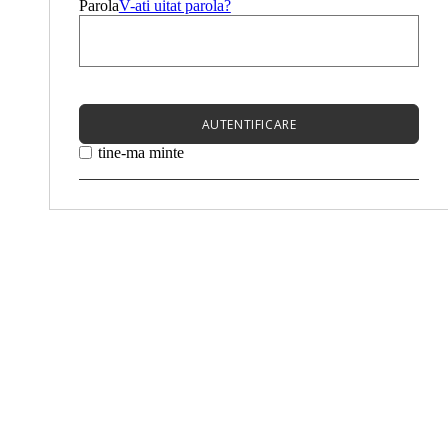
Parola
V-ati uitat parola?
AUTENTIFICARE
tine-ma minte