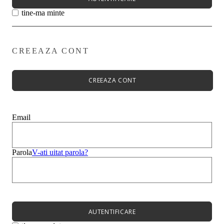
tine-ma minte
CREEAZA CONT
Primavară - Vară ➡
Pantofi damă
Pantofi Casual
CREEAZA CONT
Sandale
Espadrile
Papuci
Balerini
Email
Alege-ți stilul➡
Sneakers
Platforme
Botine
Parola
V-ati uitat parola?
Ghete
Bocanci Dama
Cizme
Platforme
AUTENTIFICARE