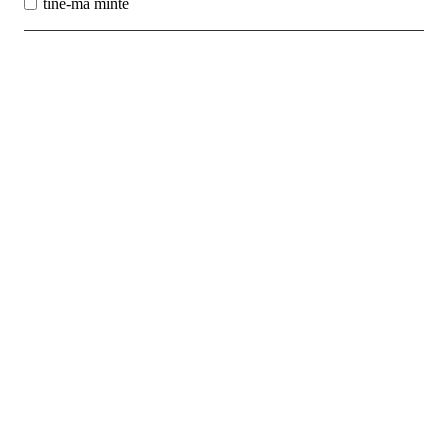
tine-ma minte
Best Sales