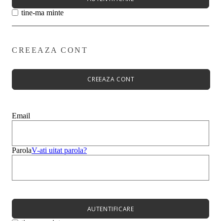
tine-ma minte
CREEAZA CONT
Primavară - Vară ➡
Pantofi damă
Pantofi Casual
CREEAZA CONT
Sandale
Espadrile
Papuci
Balerini
Email
Alege-ți stilul➡
Sneakers
Platforme
Botine
Parola
V-ati uitat parola?
Ghete
Bocanci Dama
Cizme
Platforme
AUTENTIFICARE