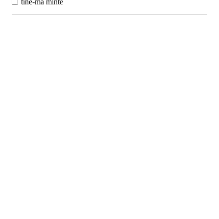
tine-ma minte
Best Sales