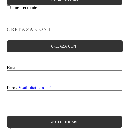
tine-ma minte
CREEAZA CONT
Primavară - Vară ➡
Pantofi damă
Pantofi Casual
CREEAZA CONT
Sandale
Espadrile
Papuci
Balerini
Email
Alege-ți stilul➡
Sneakers
Platforme
Botine
Parola
V-ati uitat parola?
Ghete
Bocanci Dama
Cizme
Platforme
AUTENTIFICARE