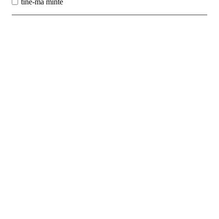
tine-ma minte
Best Sales