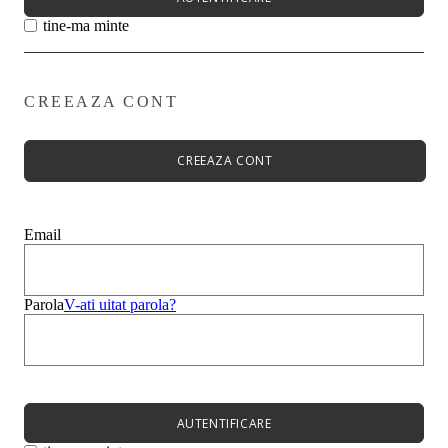
tine-ma minte
CREEAZA CONT
Primavară - Vară ➡
Pantofi damă
Pantofi Casual
CREEAZA CONT
Sandale
Espadrile
Papuci
Balerini
Email
Alege-ți stilul➡
Sneakers
Platforme
Botine
Parola
V-ati uitat parola?
Ghete
Bocanci Dama
Cizme
Platforme
AUTENTIFICARE