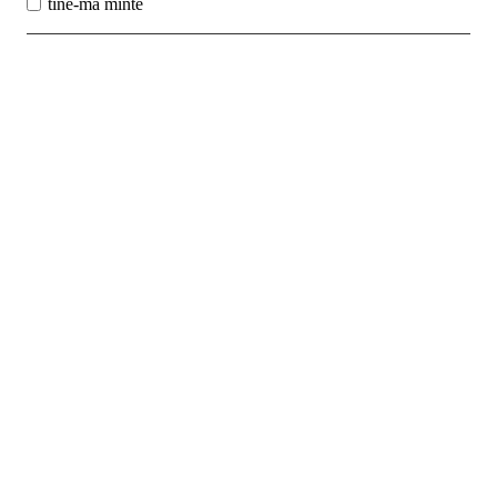
tine-ma minte
Best Sales