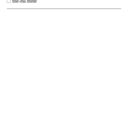
tine-ma minte
Best Sales