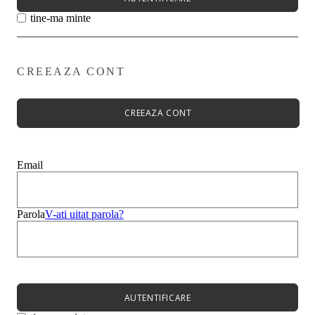
tine-ma minte
CREEAZA CONT
Primavară - Vară ➡
Pantofi damă
Pantofi Casual
CREEAZA CONT
Sandale
Espadrile
Papuci
Balerini
Email
Alege-ți stilul➡
Sneakers
Platforme
Botine
Parola
V-ati uitat parola?
Ghete
Bocanci Dama
Cizme
Platforme
AUTENTIFICARE