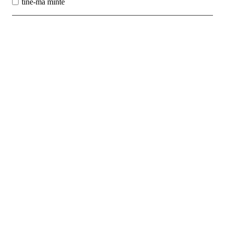
tine-ma minte
Best Sales