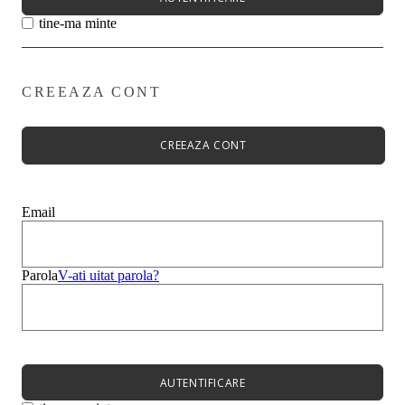
tine-ma minte
CREEAZA CONT
Primavară - Vară ➡
Pantofi damă
Pantofi Casual
CREEAZA CONT
Sandale
Espadrile
Papuci
Balerini
Email
Alege-ți stilul➡
Sneakers
Platforme
Botine
Parola
V-ati uitat parola?
Ghete
Bocanci Dama
Cizme
Platforme
AUTENTIFICARE