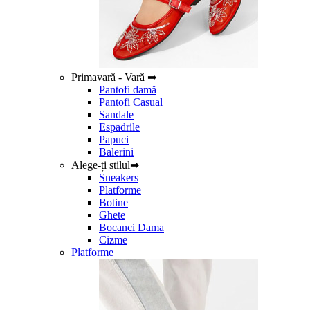
Primavară - Vară ➡
Pantofi damă
Pantofi Casual
Sandale
Espadrile
Papuci
Balerini
Alege-ți stilul➡
Sneakers
Platforme
Botine
Ghete
Bocanci Dama
Cizme
Platforme