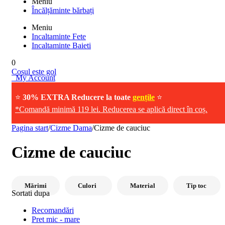
Meniu
Încălțăminte bărbați
Meniu
Incaltaminte Fete
Incaltaminte Baieti
0
Cosul este gol
My Account
⭐
30% EXTRA Reducere la toate
gențile
⭐
*Comandă minimă 119 lei. Reducerea se aplică direct în coș.
Pagina start
/
Cizme Dama
/
Cizme de cauciuc
Cizme de cauciuc
Mărimi
Culori
Material
Tip toc
Sortati dupa
Recomandări
Pret mic - mare