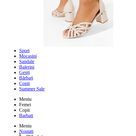
Sport
Mocasini
Sandale
Balerini
Genți
Bărbați
Copii
Summer Sale
Meniu
Femei
Copii
Barbati
Meniu
Noutati