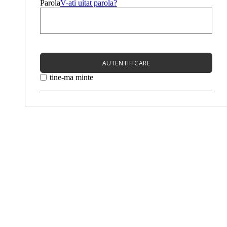
Parola
V-ati uitat parola?
AUTENTIFICARE
tine-ma minte