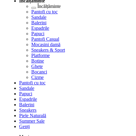
Încălțăminte
Încălțăminte
Pantofi cu toc
Sandale
Balerini
Espadrile
Papuci
Pantofi Casual
Mocasini damă
Sneakers & Sport
Platforme
Botine
Ghete
Bocanci
Cizme
Pantofi cu toc
Sandale
Papuci
Espadrile
Balerini
Sneakers
Piele Naturală
Summer Sale
Genți