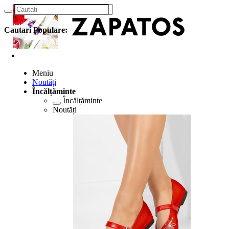
Cautari Populare:
Meniu
Noutăți
Încălțăminte
Încălțăminte
Noutăți