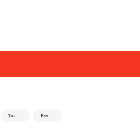
Tоc
Pret