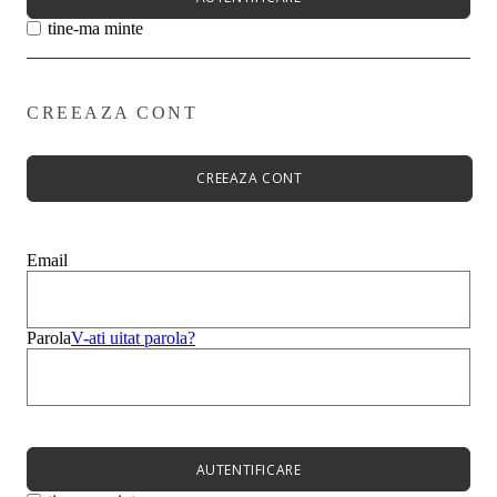
tine-ma minte
CREEAZA CONT
Primavară - Vară ➡
Pantofi damă
Pantofi Casual
CREEAZA CONT
Sandale
Espadrile
Papuci
Balerini
Email
Alege-ți stilul➡
Sneakers
Platforme
Botine
Parola
V-ati uitat parola?
Ghete
Bocanci Dama
Cizme
Platforme
AUTENTIFICARE