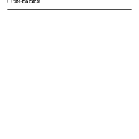
tine-ma minte
Best Sales