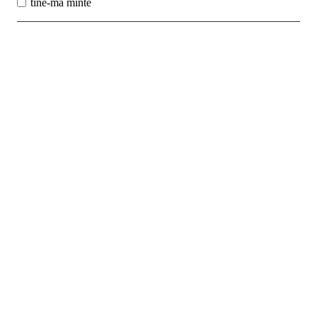
tine-ma minte
Best Sales