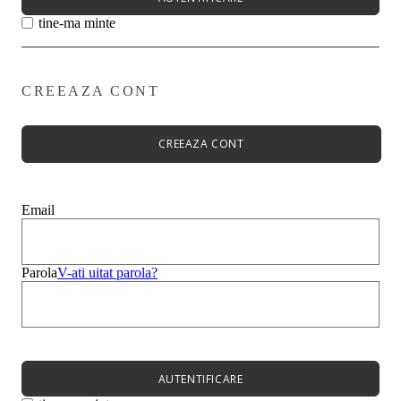
tine-ma minte
CREEAZA CONT
Primavară - Vară ➡
Pantofi damă
Pantofi Casual
CREEAZA CONT
Sandale
Espadrile
Papuci
Balerini
Email
Alege-ți stilul➡
Sneakers
Platforme
Botine
Parola
V-ati uitat parola?
Ghete
Bocanci Dama
Cizme
Platforme
AUTENTIFICARE