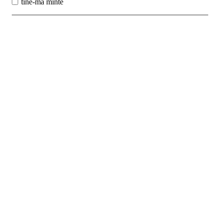
tine-ma minte
Best Sales