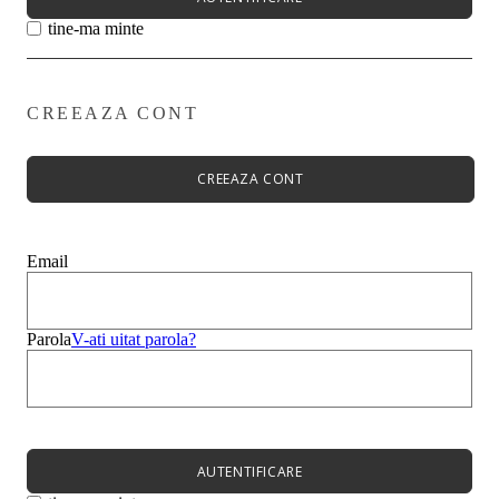
tine-ma minte
CREEAZA CONT
Primavară - Vară ➡
Pantofi damă
Pantofi Casual
CREEAZA CONT
Sandale
Espadrile
Papuci
Balerini
Email
Alege-ți stilul➡
Sneakers
Platforme
Botine
Parola
V-ati uitat parola?
Ghete
Bocanci Dama
Cizme
Platforme
AUTENTIFICARE