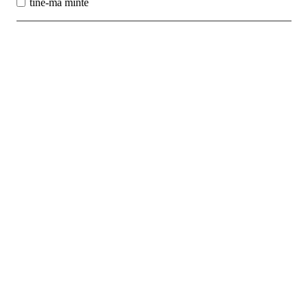
tine-ma minte
Best Sales